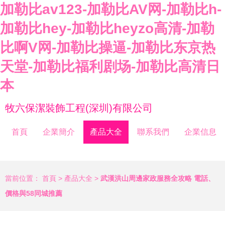
加勒比av123-加勒比AV网-加勒比h-
加勒比hey-加勒比heyzo高清-加勒
比啊V网-加勒比操逼-加勒比东京热
天堂-加勒比福利剧场-加勒比高清日
本
牧六保潔裝飾工程(深圳)有限公司
首頁
企業簡介
產品大全
聯系我們
企業信息
當前位置：
首頁
>
產品大全
>
武漢洪山周邊家政服務全攻略 電話、
價格與58同城推薦