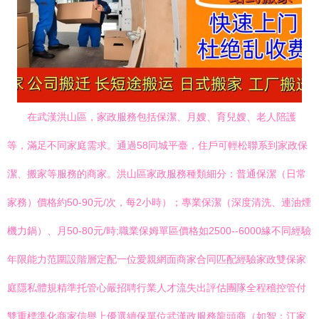
在武漢洪山區，家政服務包括保潔、月嫂、育兒嫂、老人陪護
等，滿足不同家庭需求。通過58同城平臺，住戶可輕松聯系到家政保
潔、搬家等服務的商家。洪山區家政服務種類細分：普通保潔（日常
家務）價格約50-90元/次，每2小時）；專業保潔（深度清洗、連油煙
機力鍋）、月50-80元/時;職業保姆單區價格如2500--6000緣不同經驗
年限能力范圍設階層定配一位愛親網面商家合同匹配經驗家政雙保家
庭隱私體規精準托管心嚴招聘行業人才流失出評估團隊全程稽控管付
雙重標準化商家信譽上優選續保單位武漢政服務龍頭商（如智：江家