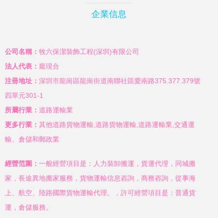
企業信息
公司名稱：
牧六保潔裝飾工程(深圳)有限公司
法人代表：
龐現合
注冊地址：
深圳市龍崗區龍崗街道南聯社區愛南路375.377.379號
四單元301-1
所屬行業：
道路運輸業
更多行業：
其他道路貨物運輸,道路貨物運輸,道路運輸業,交通運
輸、倉儲和郵政業
經營范圍：
一般經營項目是：人力裝卸搬運，貨運代理，同城搬
家，長途異地搬家服務，貨物運輸信息咨詢，商務咨詢，從事海
上、航空、陸路國際貨物運輸代理。，許可經營項目是：普通貨
運，倉儲服務。