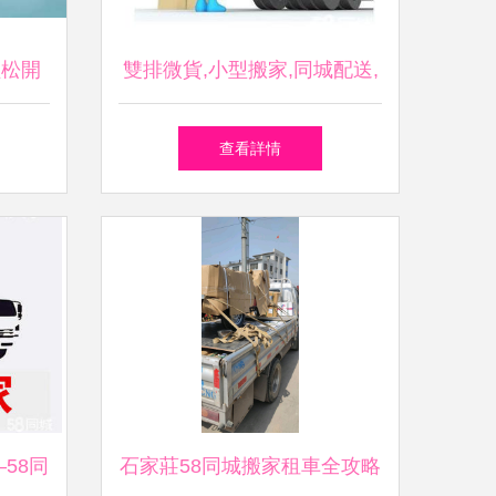
輕松開
雙排微貨,小型搬家,同城配送,
旅
居民搬家,學生搬家,長短途搬
查看詳情
運
58同
石家莊58同城搬家租車全攻略