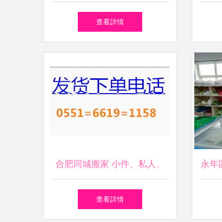
活，一鍵觸達
查看詳情
合肥同城搬家 小件、私人、
永年
上班族及居民搬家一站式解決
查看詳情