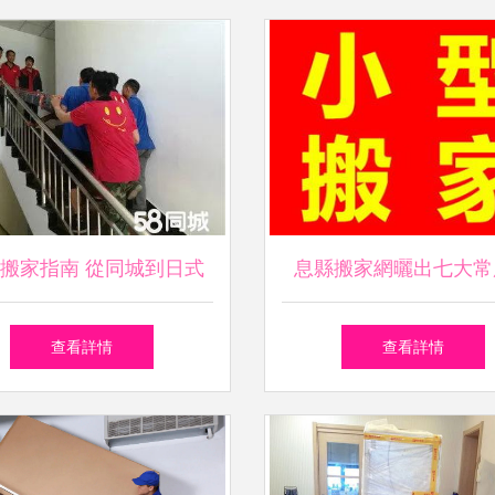
搬家指南 從同城到日式
息縣搬家網曬出七大常
搬家公司如何選擇
路，教你秒識“黑”搬家
查看詳情
查看詳情
不踩雷