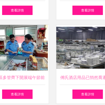
家好幫手
城空調與搬家服務全
查看詳情
查看詳情
區多管齊下開展端午節前
傅氏酒店用品已悄然喬
食品安全專項檢查
城搬家新址待您探
查看詳情
查看詳情