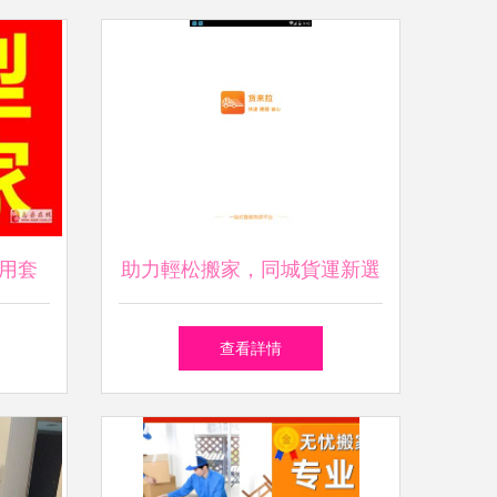
用套
助力輕松搬家，同城貨運新選
公司絕
擇——貨來拉APP下載及服務
查看詳情
全解析