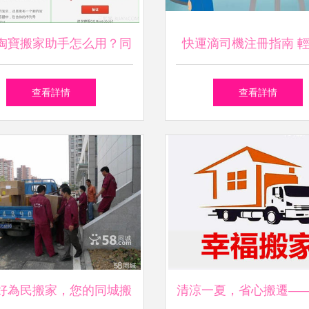
淘寶搬家助手怎么用？同
快運滴司機注冊指南 
城搬家全攻略
啟同城搬家接單之
查看詳情
查看詳情
好為民搬家，您的同城搬
清涼一夏，省心搬遷——