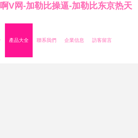
加勒比啊V网-加勒比操逼-加勒比东京热天
介
產品大全
聯系我們
企業信息
訪客留言