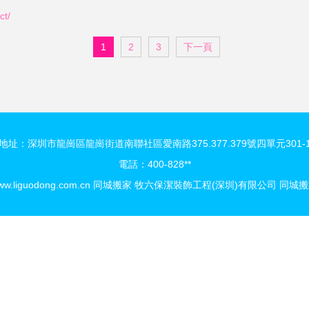
t/
1
2
3
下一頁
地址：深圳市龍崗區龍崗街道南聯社區愛南路375.377.379號四單元301-
電話：400-828**
ww.liguodong.com.cn
同城搬家
牧六保潔裝飾工程(深圳)有限公司
同城搬