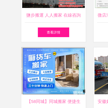
鹽步搬運 人人搬家 在線咨詢
微店
查看詳情
【58同城】同城搬家 便捷生
安徽