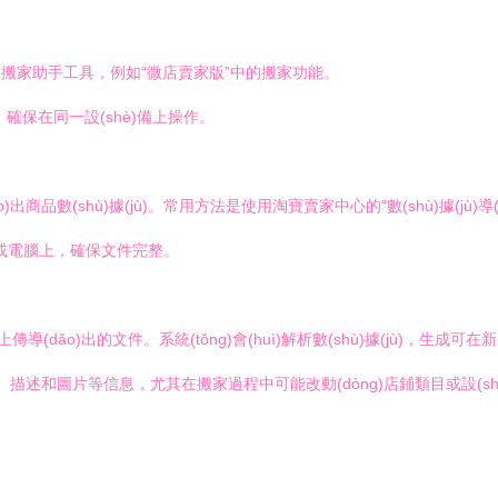
方的搬家助手工具，例如“微店賣家版”中的搬家功能。
確保在同一設(shè)備上操作。
商品數(shù)據(jù)。常用方法是使用淘寶賣家中心的“數(shù)據(jù)導
jī)或電腦上，確保文件完整。
導(dǎo)出的文件。系統(tǒng)會(huì)解析數(shù)據(jù)，生成
o)題、描述和圖片等信息，尤其在搬家過程中可能改動(dòng)店鋪類目或設(shè