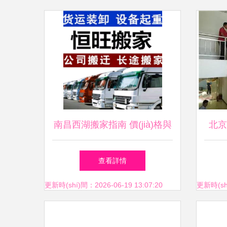
南昌西湖搬家指南 價(jià)格與
北京
聯(lián)系方式一覽（58同城
查看詳情
同城搬家服務(wù)）
更新時(shí)間：2026-06-19 13:07:20
更新時(shí