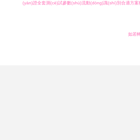
(yàn)證全套測(cè)試參數(shù)流動(dòng)識(shí)別合
如若轉(