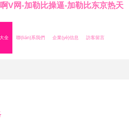
加勒比啊V网-加勒比操逼-加勒比东京热天
品大全
聯(lián)系我們
企業(yè)信息
訪客留言
略