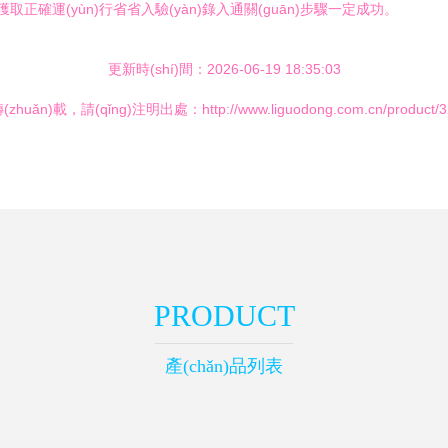
適方案獲取正確運(yùn)行省省入驗(yàn)錄入通關(guān)步驟一定成功。
更新時(shí)間：2026-06-19 18:35:03
zhuǎn)載，請(qǐng)注明出處：http://www.liguodong.com.cn/product/32
PRODUCT
產(chǎn)品列表