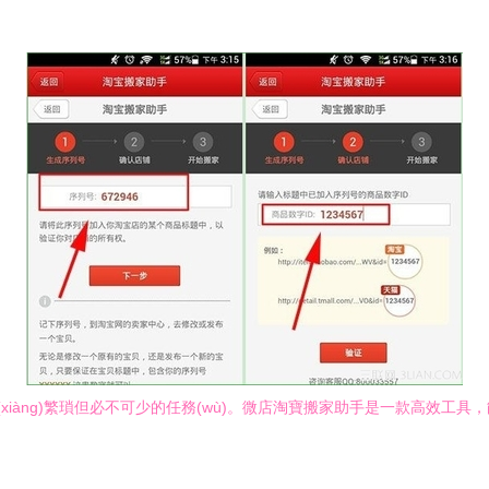
一項(xiàng)繁瑣但必不可少的任務(wù)。微店淘寶搬家助手是一款高效