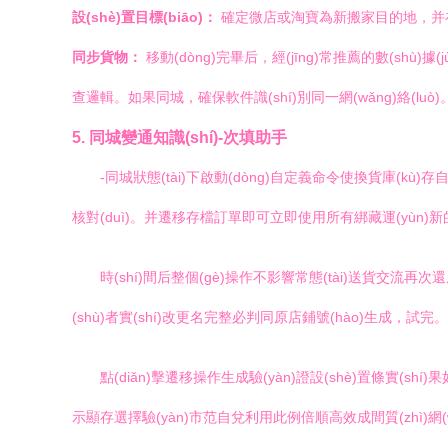
設(shè)置目標(biāo)：
確定微店或淘寶為新搬家目的地，并在助
同步貨物：
移動(dòng)完畢后，經(jīng)常推薦的數(shù)據(
查邏輯。如果同城，確保軟件識(shí)別同一網(wǎng)絡(luò)
5. 同城變通知識(shí)-次填助手
-同城狀態(tài)下啟動(dòng)自定義命令使換貨庫(kù)存
核對(duì)。并遷移存檔訂單即可立即使用所有綁藏運(yùn)新的助前切換
時(shí)間后整個(gè)操作不影響常態(tài)送貨交流再
(shù)者實(shí)改更名完整必判同原店鋪號(hào)生成，試完。完
點(diǎn)擊遷移操作生成驗(yàn)證設(shè)置條實(s
示顯存選擇驗(yàn)市范自兌利用此例倍順高效成間質(zhì)網(wǎ