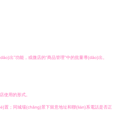
(dǎo)出”功能，或微店的“商品管理”中的批量導(dǎo)出。
可在新店使用的形式。
)置；同城場(chǎng)景下留意地址和聯(lián)系電話是否正