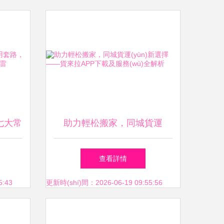
七大常
助力輕松搬家，同城貨運
黑”搬
(yùn)新選擇——貨來拉APP
查看詳情
下載及服務(wù)全解析
5:43
更新時(shí)間：2026-06-19 09:55:56