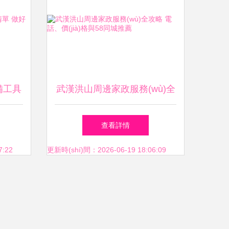
備工具
武漢洪山周邊家政服務(wù)全
，避免臨
攻略 電話、價(jià)格與58同城
查看詳情
推薦
7:22
更新時(shí)間：2026-06-19 18:06:09