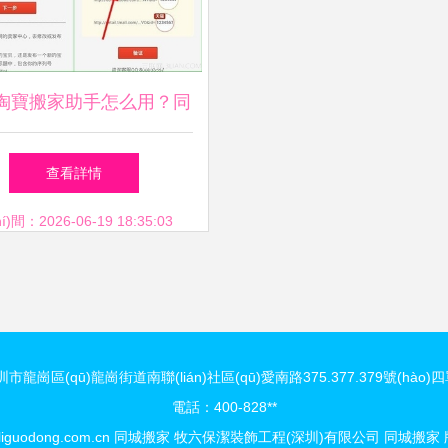
淘寶搬家助手怎么用？同
城搬家全攻略
查看詳情
)間：2026-06-19 18:35:03
龍崗區(qū)龍崗街道南聯(lián)社區(qū)愛南路375.377.379號(hào)四
電話：400-828**
liguodong.com.cn
同城搬家
牧六保潔裝飾工程(深圳)有限公司
同城搬家