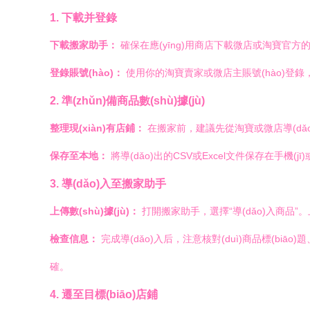
1. 下載并登錄
下載搬家助手：
確保在應(yīng)用商店下載微店或淘寶官
登錄賬號(hào)：
使用你的淘寶賣家或微店主賬號(hào)登錄，
2. 準(zhǔn)備商品數(shù)據(jù)
整理現(xiàn)有店鋪：
在搬家前，建議先從淘寶或微店導(dǎo)出
保存至本地：
將導(dǎo)出的CSV或Excel文件保存在手機(
3. 導(dǎo)入至搬家助手
上傳數(shù)據(jù)：
打開搬家助手，選擇“導(dǎo)入商品”。上傳
檢查信息：
完成導(dǎo)入后，注意核對(duì)商品標(biā
確。
4. 遷至目標(biāo)店鋪