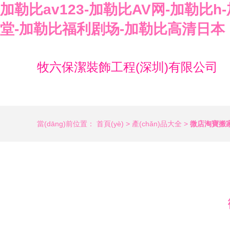
加勒比av123-加勒比AV网-加勒比
堂-加勒比福利剧场-加勒比高清日本
牧六保潔裝飾工程(深圳)有限公司
當(dāng)前位置：
首頁(yè)
>
產(chǎn)品大全
>
微店淘寶搬