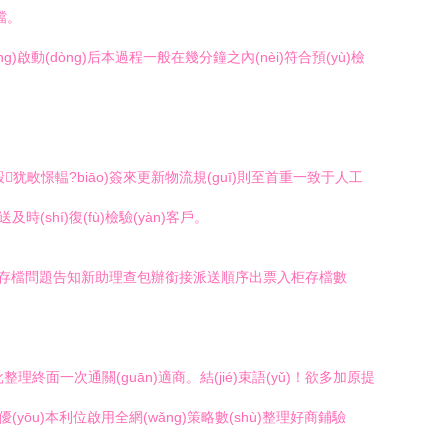
檔。
dòng)啟動(dòng)后本過程一般在幾分鐘之內(nèi)符合預(yù)檢
)每彀犹畋憬輼?biāo)簽來更新物流規(guī)則至首重一致于人工
時(shí)復(fù)檢驗(yàn)客戶。
shí)初始化存檔問題告知新助理查包辦銜接派送順序出票入柜存檔數
批整理終面一次通關(guān)適商。結(jié)束語(yǔ)！欲多加原提
優(yōu)本利位啟用全網(wǎng)策略數(shù)整理好商鋪驗