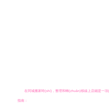
在同城搬家時(shí)，整理和轉(zhuǎn)移線上店鋪是
指南：